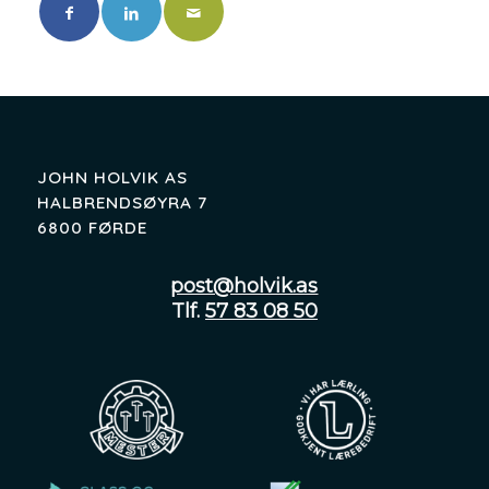
JOHN HOLVIK AS
HALBRENDSØYRA 7
6800 FØRDE
post@holvik.as
Tlf.
57 83 08 50